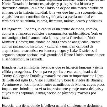
Norte. Dotado de hermosos paisajes y paisajes, rica historia y
diversidad cultural, el Reino Unido ha dejado una marca notable en
el mapa de la historia mundial. Una vez que fue una superpotencia,
el país hizo una contribución significativa a escala mundial en
términos de su cultura, idioma, literatura, música, teatro y películas.
En Inglaterra, Londres, la capital es un centro de moda, comida,
compras y famosos edificios y monumentos emblemáticos. York es
una antigua ciudad amurallada famosa por la Catedral de York
Minister. Chester, una ciudad de 2000 años de antigüedad, cuenta
con un patrimonio histórico y cultural y una gran cantidad de
arquitectura renacentista en blanco y negro y Lake District es el
segundo parque nacional más grande del Reino Unido conocido por
el senderismo y la escalada.
Irlanda es rica en historia, leyendas que se hicieron famosas y gente
cálida y acogedora. De un paseo por las aceras adoquinadas del
Trinity College de Dublín y maravíllese con su impresionante Libro
de Kells del siglo IX. Viaje a Kilkenny y bese la Piedra de Blarney.
Aventúrese en los impresionantes acantilados de Moher, cuyos picos
imponentes brindan una vista impresionante y majestuosa del país y
cuyos mitos capturan la imaginación de jóvenes y mayores por
igual.
Escocia, una tierra donde la belleza natural simplemente deslumbra,