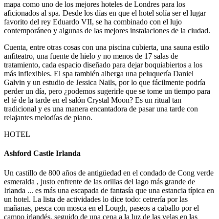
mapa como uno de los mejores hoteles de Londres para los
aficionados al spa. Desde los días en que el hotel solía ser el lugar
favorito del rey Eduardo VII, se ha combinado con el lujo
contemporáneo y algunas de las mejores instalaciones de la ciudad.
Cuenta, entre otras cosas con una piscina cubierta, una sauna estilo
anfiteatro, una fuente de hielo y no menos de 17 salas de
tratamiento, cada espacio diseñado para dejar boquiabiertos a los
más inflexibles. El spa también alberga una peluquería Daniel
Galvin y un estudio de Jessica Nails, por lo que fácilmente podría
perder un día, pero ¿podemos sugerirle que se tome un tiempo para
el té de la tarde en el salón Crystal Moon? Es un ritual tan
tradicional y es una manera encantadora de pasar una tarde con
relajantes melodías de piano.
HOTEL
Ashford Castle Irlanda
Un castillo de 800 años de antigüedad en el condado de Cong verde
esmeralda , justo enfrente de las orillas del lago más grande de
Irlanda ... es más una escapada de fantasía que una estancia típica en
un hotel. La lista de actividades lo dice todo: cetrería por las
mañanas, pesca con mosca en el Lough, paseos a caballo por el
campo irlandés, seguido de una cena a la luz de las velas en las