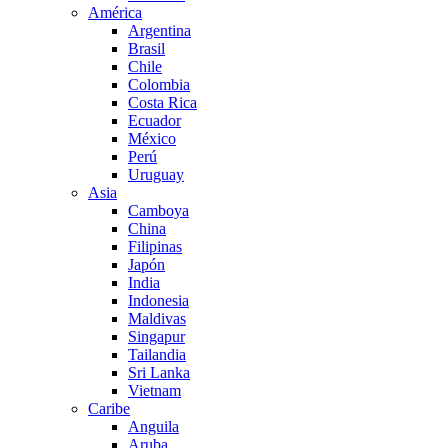
América
Argentina
Brasil
Chile
Colombia
Costa Rica
Ecuador
México
Perú
Uruguay
Asia
Camboya
China
Filipinas
Japón
India
Indonesia
Maldivas
Singapur
Tailandia
Sri Lanka
Vietnam
Caribe
Anguila
Aruba