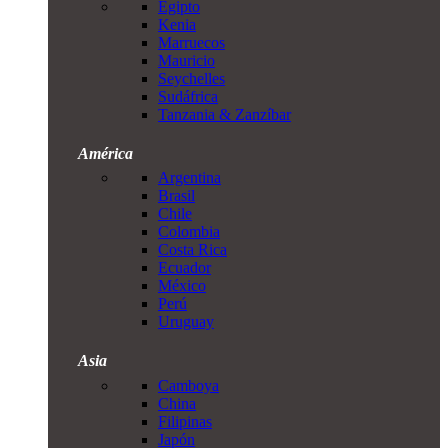
Egipto
Kenia
Marruecos
Mauricio
Seychelles
Sudáfrica
Tanzania & Zanzíbar
América
Argentina
Brasil
Chile
Colombia
Costa Rica
Ecuador
México
Perú
Uruguay
Asia
Camboya
China
Filipinas
Japón