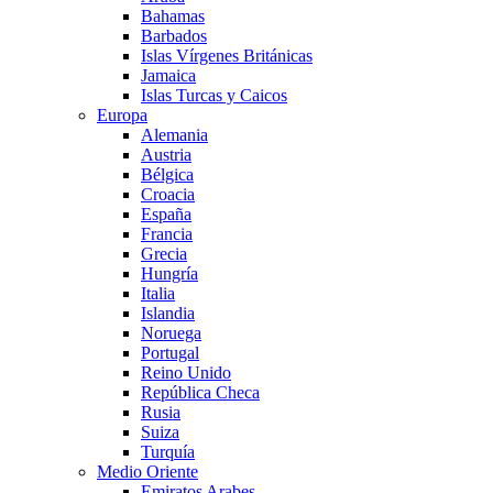
Bahamas
Barbados
Islas Vírgenes Británicas
Jamaica
Islas Turcas y Caicos
Europa
Alemania
Austria
Bélgica
Croacia
España
Francia
Grecia
Hungría
Italia
Islandia
Noruega
Portugal
Reino Unido
República Checa
Rusia
Suiza
Turquía
Medio Oriente
Emiratos Arabes