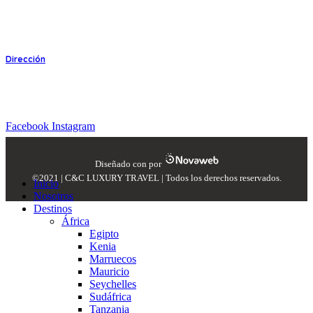
info@ccluxurytravel.com.pe
Dirección
Av. José Pardo 138 Of. 304. Miraflores Lima Perú.
Síguenos en nuestras redes:
Facebook
Instagram
Diseñado con
por
©2021 | C&C LUXURY TRAVEL | Todos los derechos reservados.
Inicio
Nosotros
Destinos
África
Egipto
Kenia
Marruecos
Mauricio
Seychelles
Sudáfrica
Tanzania