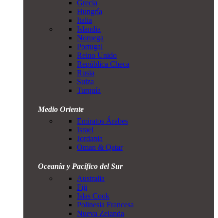
Grecia
Hungría
Italia
Islandia
Noruega
Portugal
Reino Unido
República Checa
Rusia
Suiza
Turquía
Medio Oriente
Emiratos Árabes
Israel
Jordania
Oman & Qatar
Oceanía y Pacífico del Sur
Australia
Fiji
Islas Cook
Polinesia Francesa
Nueva Zelanda