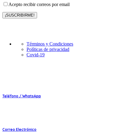
Acepto recibir correos por email
C&C Luxury Travel
Términos y Condiciones
Políticas de privacidad
Covid-19
Contáctanos
Teléfono / WhatsApp
(+51) 934298183 /994638467
Correo Electrónico