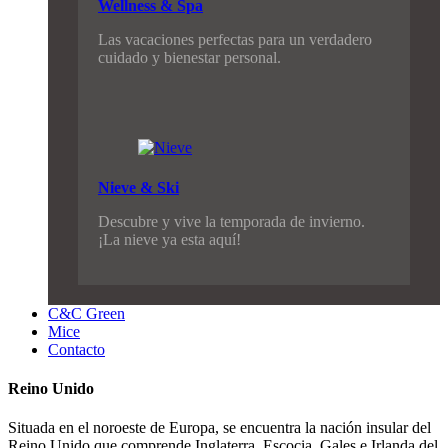
Wellness & Spa
Las vacaciones perfectas para un verdadero
cuidado y bienestar personal.
Nieve & Ski
Descubre y vive la temporada de invierno.
¡La nieve ya esta aquí!
C&C Green
Mice
Contacto
Reino Unido
Situada en el noroeste de Europa, se encuentra la nación insular del
Reino Unido que comprende Inglaterra, Escocia, Gales e Irlanda del