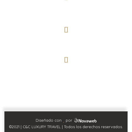
Teléfono / WhatsApp
(+51) 934298183 /994638467
Correo Electrónico
info@ccluxurytravel.com.pe
Dirección
Av. José Pardo 138 Of. 304. Miraflores Lima Perú.
Síguenos en nuestras redes:
Diseñado con
por
©2021 | C&C LUXURY TRAVEL | Todos los derechos reservados.