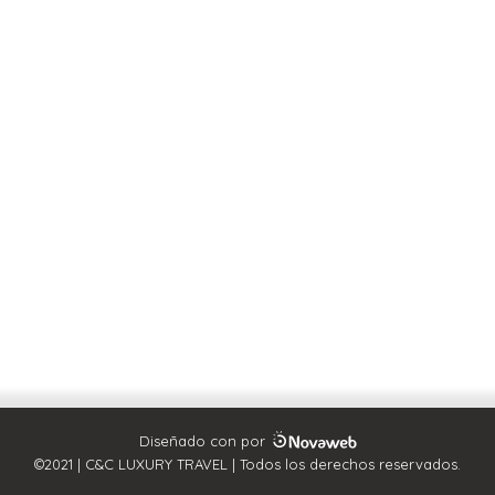
Síguenos en nuestras redes:
Diseñado con
por
©2021 | C&C LUXURY TRAVEL | Todos los derechos reservados.