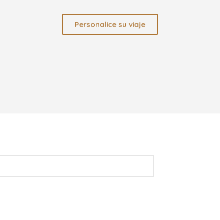
Personalice su viaje
C&C Luxury
Términos y Con
Políticas de pr
Covid-19