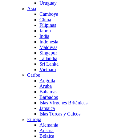
Uruguay
Asia
Camboya
China
Filipinas
Japón
India
Indonesia
Maldivas
Singapur
Tailandia
Sri Lanka
Vietnam
Caribe
Anguila
Aruba
Bahamas
Barbados
Islas Vírgenes Británicas
Jamaica
Islas Turcas y Caicos
Europa
Alemania
Austria
Bélgica