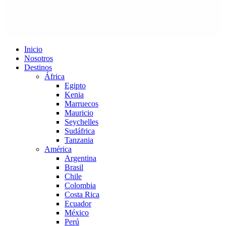
Inicio
Nosotros
Destinos
África
Egipto
Kenia
Marruecos
Mauricio
Seychelles
Sudáfrica
Tanzania
América
Argentina
Brasil
Chile
Colombia
Costa Rica
Ecuador
México
Perú