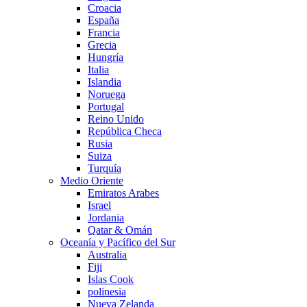
Croacia
España
Francia
Grecia
Hungría
Italia
Islandia
Noruega
Portugal
Reino Unido
República Checa
Rusia
Suiza
Turquía
Medio Oriente
Emiratos Arabes
Israel
Jordania
Qatar & Omán
Oceanía y Pacífico del Sur
Australia
Fiji
Islas Cook
polinesia
Nueva Zelanda