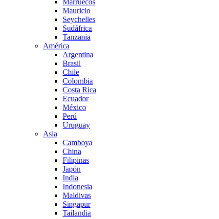
Marruecos
Mauricio
Seychelles
Sudáfrica
Tanzania
América
Argentina
Brasil
Chile
Colombia
Costa Rica
Ecuador
México
Perú
Uruguay
Asia
Camboya
China
Filipinas
Japón
India
Indonesia
Maldivas
Singapur
Tailandia