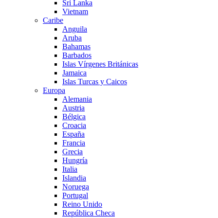
Sri Lanka
Vietnam
Caribe
Anguila
Aruba
Bahamas
Barbados
Islas Vírgenes Británicas
Jamaica
Islas Turcas y Caicos
Europa
Alemania
Austria
Bélgica
Croacia
España
Francia
Grecia
Hungría
Italia
Islandia
Noruega
Portugal
Reino Unido
República Checa