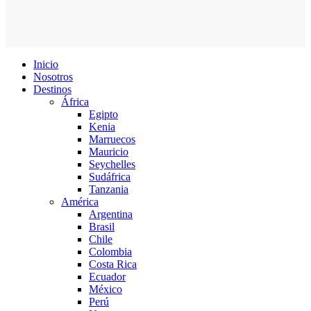
Inicio
Nosotros
Destinos
África
Egipto
Kenia
Marruecos
Mauricio
Seychelles
Sudáfrica
Tanzania
América
Argentina
Brasil
Chile
Colombia
Costa Rica
Ecuador
México
Perú