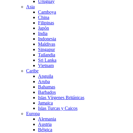
Uruguay
Asia
Camboya
China
Filipinas
Japón
India
Indonesia
Maldivas
Singapur
Tailandia
Sri Lanka
Vietnam
Caribe
Anguila
Aruba
Bahamas
Barbados
Islas Vírgenes Británicas
Jamaica
Islas Turcas y Caicos
Europa
Alemania
Austria
Bélgica