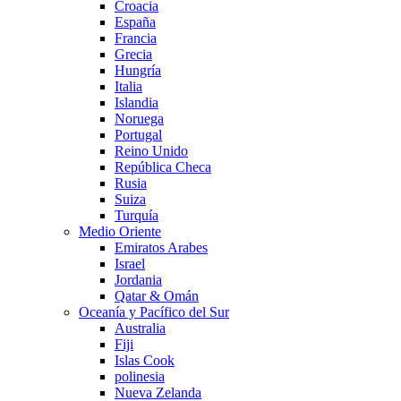
Croacia
España
Francia
Grecia
Hungría
Italia
Islandia
Noruega
Portugal
Reino Unido
República Checa
Rusia
Suiza
Turquía
Medio Oriente
Emiratos Arabes
Israel
Jordania
Qatar & Omán
Oceanía y Pacífico del Sur
Australia
Fiji
Islas Cook
polinesia
Nueva Zelanda