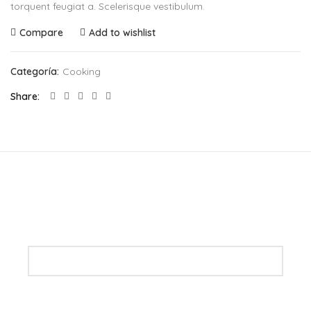
torquent feugiat a. Scelerisque vestibulum.
Compare
Add to wishlist
Categoría:
Cooking
Share
Newsletter
Mantente informado de nuestra novedades