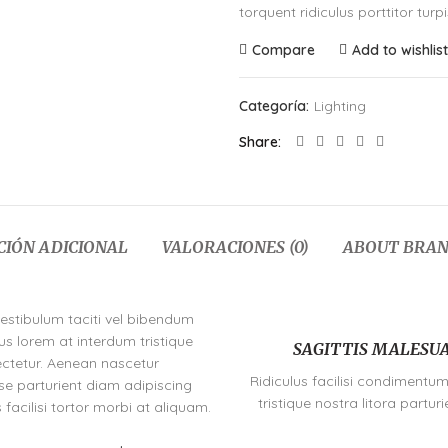
torquent ridiculus porttitor turpi
Compare
Add to wishlist
Categoría:
Lighting
Share
IÓN ADICIONAL
VALORACIONES (0)
ABOUT BRA
vestibulum taciti vel bibendum
s lorem at interdum tristique
SAGITTIS MALESU
ctetur. Aenean nascetur
Ridiculus facilisi condimentum
se parturient diam adipiscing
tristique nostra litora parturi
s facilisi tortor morbi at aliquam.