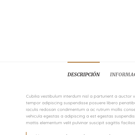
DESCRIPCIÓN
INFORMAC
Cubilia vestibulum interdum nisl a parturient a auctor 
tempor adipiscing suspendisse posuere libero penatibu
iaculis redosan condimentum a ac rutrum mollis conse
vehicula egestas a adipiscing a est egestas suspendis
mattis elementum velit pulvinar suscipit sagittis facilisi