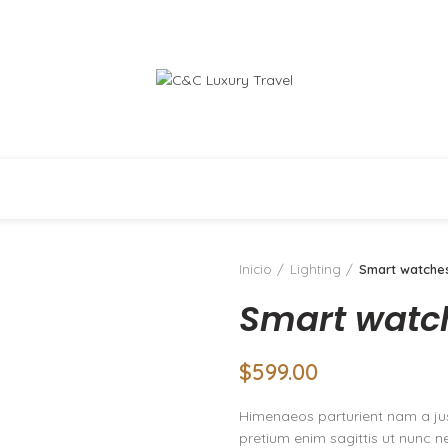
OS
DESTINOS
EXPERIENCIAS
C&C GREEN
Inicio
Lighting
Smart watche
Smart watc
$
599.00
Himenaeos parturient nam a jus
pretium enim sagittis ut nunc 