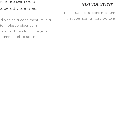
nunc eu sem odio
NISI VOLUTPAT
sque ad vitae a eu.
Ridiculus facilisi condimentum
tristique nostra litora parturi
adipiscing a condimentum in a
sto molestie bibendum.
mod a platea taciti a eget in
 amet ut elit a sociis