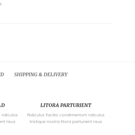
s.
ND
SHIPPING & DELIVERY
AD
LITORA PARTURIENT
 ridiculus
Ridiculus facilisi condimentum ridiculus
ent risus
tristique nostra litora parturient risus