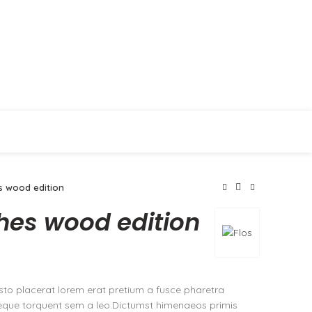
MICE
CONTACTO
s wood edition
hes wood edition
to placerat lorem erat pretium a fusce pharetra
neque torquent sem a leo.Dictumst himenaeos primis