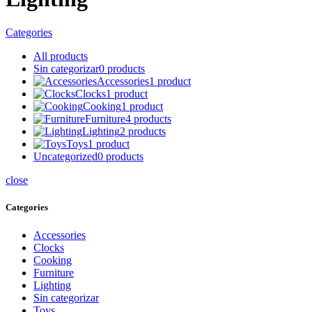
Categories
All
products
Sin categorizar
0
products
Accessories
1
product
Clocks
1
product
Cooking
1
product
Furniture
4
products
Lighting
2
products
Toys
1
product
Uncategorized
0
products
close
Categories
Accessories
Clocks
Cooking
Furniture
Lighting
Sin categorizar
Toys