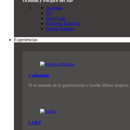
Oceanía y Pacífico del Sur
Australia
Fiji
Islas Cook
Polinesia Francesa
Nueva Zelanda
Experiencias
Culinarias
Si es amante de la gastronomía o foodie déjese inspirar
LGBT