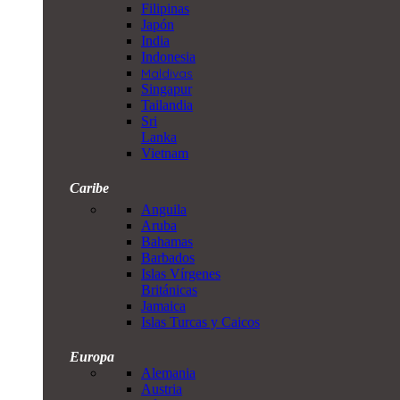
Filipinas
Japón
India
Indonesia
Maldivas
Singapur
Tailandia
Sri
Lanka
Vietnam
Caribe
Anguila
Aruba
Bahamas
Barbados
Islas Vírgenes
Británicas
Jamaica
Islas Turcas y Caicos
Europa
Alemania
Austria