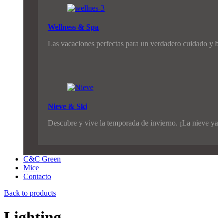
Wellness & Spa
Las vacaciones perfectas para un verdadero cuidado y b
Nieve & Ski
Descubre y vive la temporada de invierno. ¡La nieve ya
C&C Green
Mice
Contacto
Back to products
Lighting