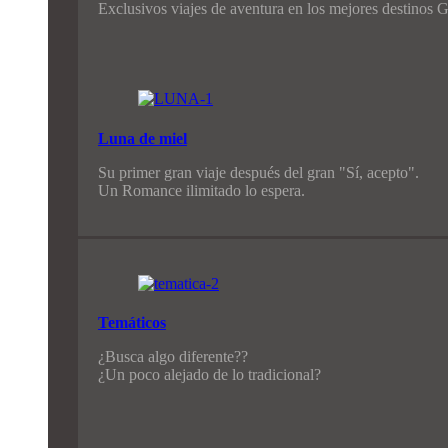
Exclusivos viajes de aventura en los mejores destinos G
Luna de miel
Su primer gran viaje después del gran "Sí, acepto".
Un Romance ilimitado lo espera.
Temáticos
¿Busca algo diferente??
¿Un poco alejado de lo tradicional?