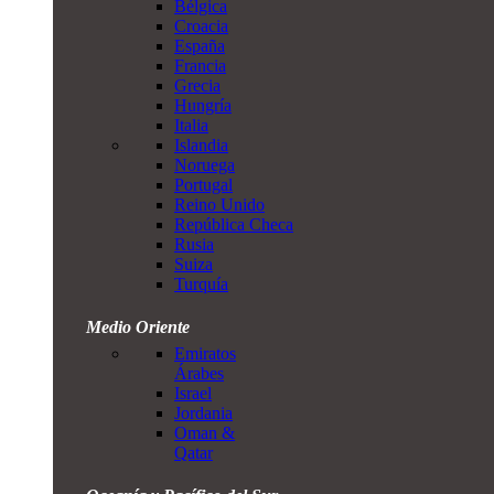
Bélgica
Croacia
España
Francia
Grecia
Hungría
Italia
Islandia
Noruega
Portugal
Reino Unido
República Checa
Rusia
Suiza
Turquía
Medio Oriente
Emiratos
Árabes
Israel
Jordania
Oman &
Qatar