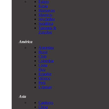
Egipto
Kenia
Marruecos
Mauricio
Seychelles
Sudáfrica
Tanzania &
Zanzíbar
América
Argentina
Brasil
Chile
Colombia
Costa
Rica
Ecuador
México
Perú
Uruguay
Asia
Camboya
China