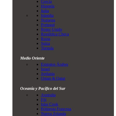
Grecia
Hungría
Italia
Islandia
Noruega
Portugal
Reino Unido
República Checa
Rusia
Suiza
Turquía
Medio Oriente
Emiratos Árabes
Israel
Jordania
Oman & Qatar
Oceanía y Pacífico del Sur
Australia
Fiji
Islas Cook
Polinesia Francesa
Nueva Zelanda