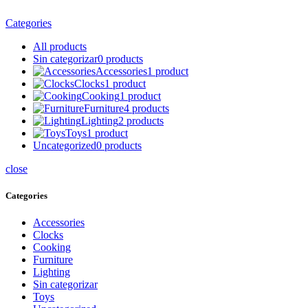
Categories
All
products
Sin categorizar
0
products
Accessories
1
product
Clocks
1
product
Cooking
1
product
Furniture
4
products
Lighting
2
products
Toys
1
product
Uncategorized
0
products
close
Categories
Accessories
Clocks
Cooking
Furniture
Lighting
Sin categorizar
Toys