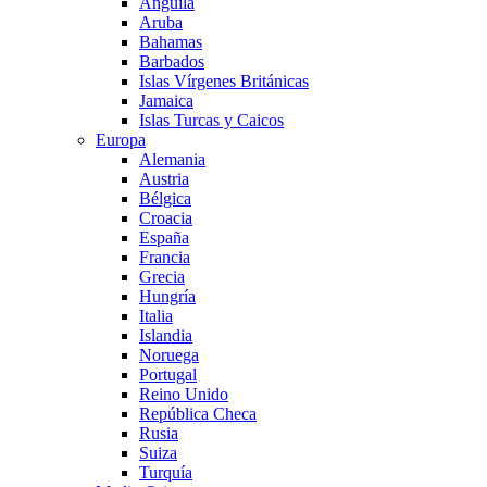
Anguila
Aruba
Bahamas
Barbados
Islas Vírgenes Británicas
Jamaica
Islas Turcas y Caicos
Europa
Alemania
Austria
Bélgica
Croacia
España
Francia
Grecia
Hungría
Italia
Islandia
Noruega
Portugal
Reino Unido
República Checa
Rusia
Suiza
Turquía