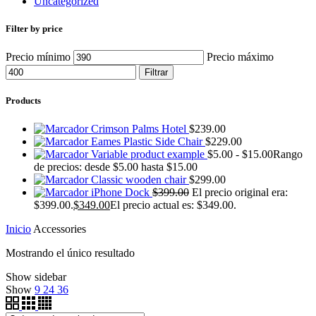
Uncategorized
Filter by price
Precio mínimo
Precio máximo
Filtrar
Products
Crimson Palms Hotel
$
239.00
Eames Plastic Side Chair
$
229.00
Variable product example
$
5.00
-
$
15.00
Rango
de precios: desde $5.00 hasta $15.00
Classic wooden chair
$
299.00
iPhone Dock
$
399.00
El precio original era:
$399.00.
$
349.00
El precio actual es: $349.00.
Inicio
Accessories
Mostrando el único resultado
Show sidebar
Show
9
24
36