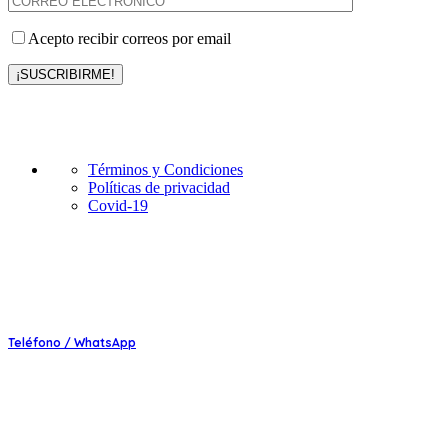
Acepto recibir correos por email
C&C Luxury Travel
Términos y Condiciones
Políticas de privacidad
Covid-19
Contáctanos
Teléfono / WhatsApp
(+51) 934298183 /994638467