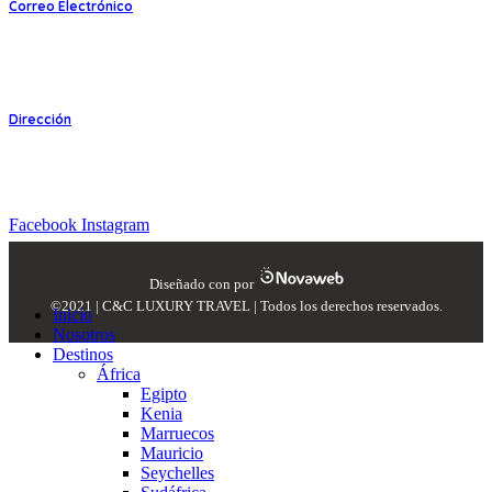
Correo Electrónico
info@ccluxurytravel.com.pe
Dirección
Av. José Pardo 138 Of. 304. Miraflores Lima Perú.
Síguenos en nuestras redes:
Facebook
Instagram
Diseñado con
por
©2021 | C&C LUXURY TRAVEL | Todos los derechos reservados.
Inicio
Nosotros
Destinos
África
Egipto
Kenia
Marruecos
Mauricio
Seychelles