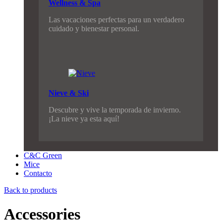
Wellness & Spa
Las vacaciones perfectas para un verdadero
cuidado y bienestar personal.
Nieve & Ski
Descubre y vive la temporada de invierno.
¡La nieve ya esta aquí!
C&C Green
Mice
Contacto
Back to products
Accessories