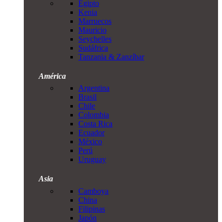
Egipto
Kenia
Marruecos
Mauricio
Seychelles
Sudáfrica
Tanzania & Zanzíbar
América
Argentina
Brasil
Chile
Colombia
Costa Rica
Ecuador
México
Perú
Uruguay
Asia
Camboya
China
Filipinas
Japón