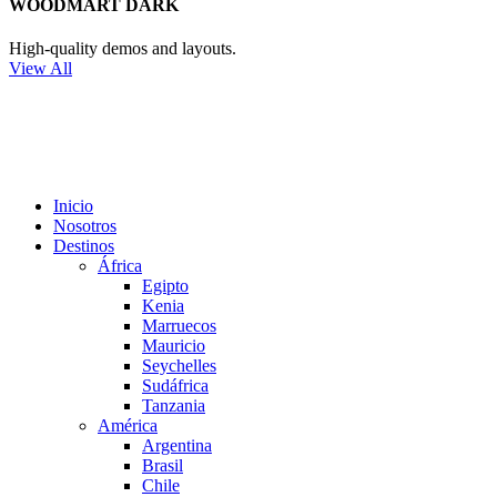
WOODMART DARK
High-quality demos and layouts.
View All
Inicio
Nosotros
Destinos
África
Egipto
Kenia
Marruecos
Mauricio
Seychelles
Sudáfrica
Tanzania
América
Argentina
Brasil
Chile