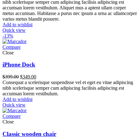
nibh scelerisque semper cum adipiscing facilisis adipiscing est
accumsan lorem vestibulum. Aliquet mus a aptent ullam corper
metus accumsan. Habitasse a purus nec ipsum a urna ac ullamcorper
varius metus blandit posuere.
Add to wishlist
Quick view
-13%
Compare
Close
iPhone Dock
El
El
$
399.00
$
349.00
precio
precio
Consequat a scelerisque suspendisse vel et eget eu vitae adipiscing
original
actual
nibh scelerisque semper cum adipiscing facilisis adipiscing est
era:
es:
accumsan lorem vestibulum.
$399.00.
$349.00.
Add to wishlist
Quick view
Compare
Close
Classic wooden chair