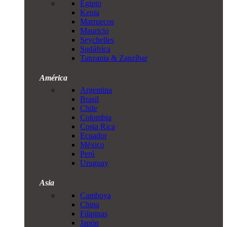
Egipto
Kenia
Marruecos
Mauricio
Seychelles
Sudáfrica
Tanzania & Zanzíbar
América
Argentina
Brasil
Chile
Colombia
Costa Rica
Ecuador
México
Perú
Uruguay
Asia
Camboya
China
Filipinas
Japón