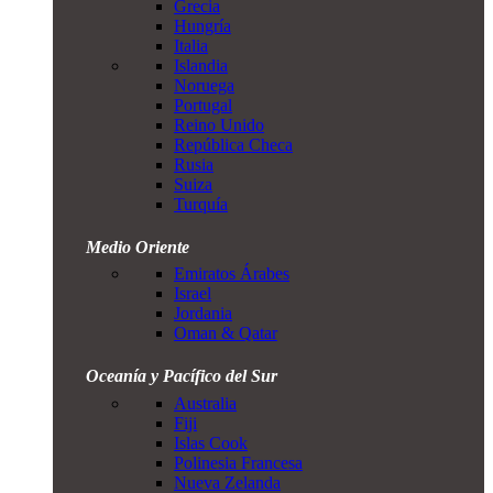
Grecia
Hungría
Italia
Islandia
Noruega
Portugal
Reino Unido
República Checa
Rusia
Suiza
Turquía
Medio Oriente
Emiratos Árabes
Israel
Jordania
Oman & Qatar
Oceanía y Pacífico del Sur
Australia
Fiji
Islas Cook
Polinesia Francesa
Nueva Zelanda