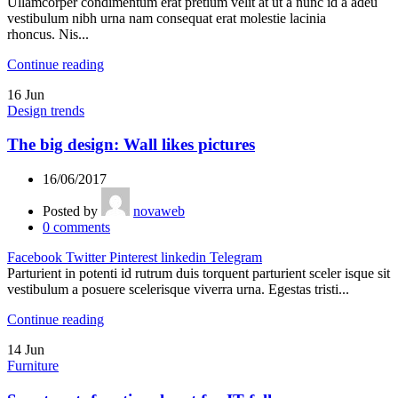
Ullamcorper condimentum erat pretium velit at ut a nunc id a adeu
vestibulum nibh urna nam consequat erat molestie lacinia
rhoncus. Nis...
Continue reading
16
Jun
Design trends
The big design: Wall likes pictures
16/06/2017
Posted by
novaweb
0
comments
Facebook
Twitter
Pinterest
linkedin
Telegram
Parturient in potenti id rutrum duis torquent parturient sceler isque sit
vestibulum a posuere scelerisque viverra urna. Egestas tristi...
Continue reading
14
Jun
Furniture