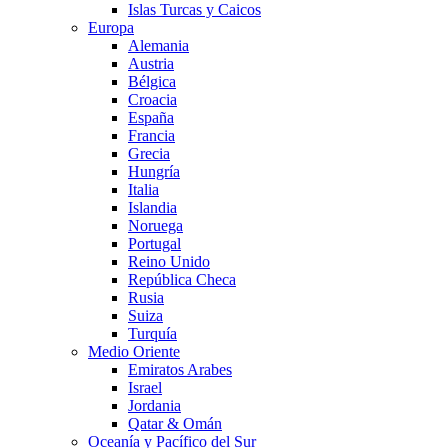
Islas Turcas y Caicos
Europa
Alemania
Austria
Bélgica
Croacia
España
Francia
Grecia
Hungría
Italia
Islandia
Noruega
Portugal
Reino Unido
República Checa
Rusia
Suiza
Turquía
Medio Oriente
Emiratos Arabes
Israel
Jordania
Qatar & Omán
Oceanía y Pacífico del Sur