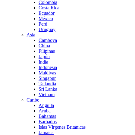
Colombia
Costa Rica
Ecuador
México
Perú
Uruguay
Asia
Camboya
China
Filipinas
Japón
India
Indonesia
Maldivas
Singapur
Tailandia
Sri Lanka
Vietnam
Caribe
Anguila
Aruba
Bahamas
Barbados
Islas Vírgenes Británicas
Jamaica