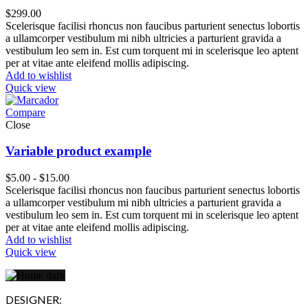
$
299.00
Scelerisque facilisi rhoncus non faucibus parturient senectus lobortis
a ullamcorper vestibulum mi nibh ultricies a parturient gravida a
vestibulum leo sem in. Est cum torquent mi in scelerisque leo aptent
per at vitae ante eleifend mollis adipiscing.
Add to wishlist
Quick view
Compare
Close
Variable product example
Rango
$
5.00
-
$
15.00
de
Scelerisque facilisi rhoncus non faucibus parturient senectus lobortis
precios:
a ullamcorper vestibulum mi nibh ultricies a parturient gravida a
desde
vestibulum leo sem in. Est cum torquent mi in scelerisque leo aptent
$5.00
per at vitae ante eleifend mollis adipiscing.
hasta
Add to wishlist
$15.00
Quick view
DESIGNER: